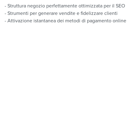
- Struttura negozio perfettamente ottimizzata per il SEO
- Strumenti per generare vendite e fidelizzare clienti
- Attivazione istantanea dei metodi di pagamento online
- Elaborazione degli ordini intuitiva ed efficiente
- Moduli CRM facili da usare
- Risorse API (interfacce di programmazione delle
applicazioni) e un ecosistema aperto